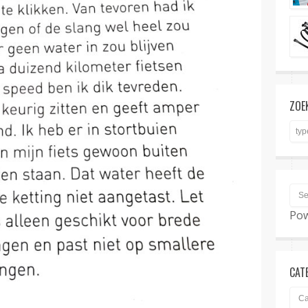
ZOE
Po
CAT