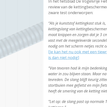
In het fietsblad De Vogelvrije Fi
review van de kettingbeschermer
zware test onderworpen:
“Als je kunststof kettingkast stuk is
kettingslang van kettingbeschermer.
maat knippen en zorgen dat je 3 cm 
vast met de meegeleverde secondelij
nodig om het scherm netjes recht om
[Je kan het nu ook met een tiewr
is dan niet nodig]
“Van tevoren had ik mijn bedenkinge
water in zou blijven staan. Maar na
tevreden. De slang blijft keurig zit
stortbuien mee gefietst en mijn fie
heeft de smering van de ketting nie
“Let op: de slang past op normale 1