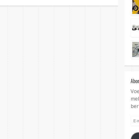
Abo
Voe
mel
ber
E-
mai