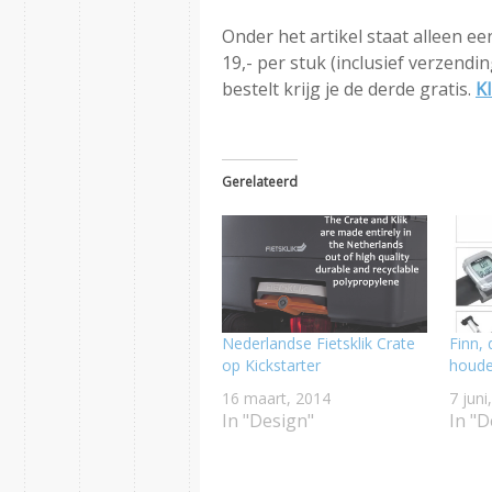
Onder het artikel staat alleen ee
19,- per stuk (inclusief verzendin
bestelt krijg je de derde gratis.
Kl
Gerelateerd
Nederlandse Fietsklik Crate
Finn,
op Kickstarter
houde
16 maart, 2014
7 juni
In "Design"
In "D