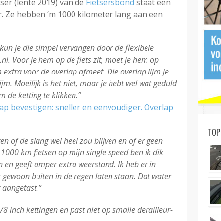
etser (lente 2019) van de
Fietsersbond
staat een
. Ze hebben ‘m 1000 kilometer lang aan een
, kun je die simpel vervangen door de flexibele
nl. Voor je hem op de fiets zit, moet je hem op
extra voor de overlap afmeet. Die overlap lijm je
m. Moeilijk is het niet, maar je hebt wel wat geduld
 de ketting te klikken.”
ap bevestigen: sneller en eenvoudiger. Overlap
TOP
n of de slang wel heel zou blijven en of er geen
 1000 km fietsen op mijn single speed ben ik dik
ten en geeft amper extra weerstand. Ik heb er in
ts gewoon buiten in de regen laten staan. Dat water
t aangetast.”
/8 inch kettingen en past niet op smalle derailleur-