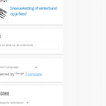
Sneeuwketting of winterband
op je fiets?
K
wered by
Translate
EGORIE