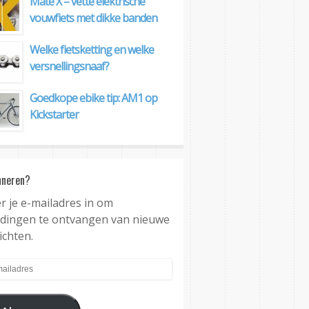
Mate X – vette elektrische
vouwfiets met dikke banden
Welke fietsketting en welke
versnellingsnaaf?
Goedkope ebike tip: AM1 op
Kickstarter
nneren?
r je e-mailadres in om
dingen te ontvangen van nieuwe
ichten.
ladres