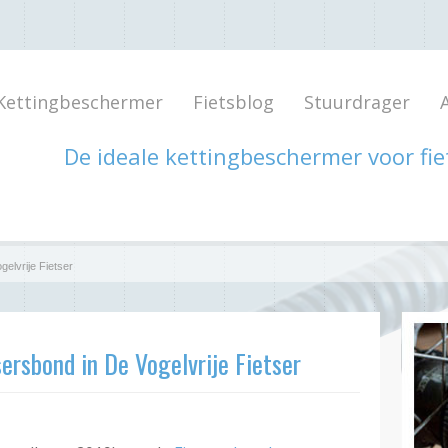
Kettingbeschermer
Fietsblog
Stuurdrager
A
De ideale kettingbeschermer voor fi
gelvrije Fietser
sersbond in De Vogelvrije Fietser