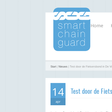
Home
Start
|
Nieuws
| Test door de Fietsersbond in De Vo
14
Test door de Fiet
apr