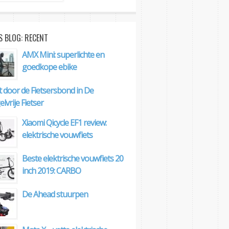
S BLOG: RECENT
AMX Mini: superlichte en
goedkope ebike
t door de Fietsersbond in De
lvrije Fietser
Xiaomi Qicycle EF1 review:
elektrische vouwfiets
Beste elektrische vouwfiets 20
inch 2019: CARBO
De Ahead stuurpen