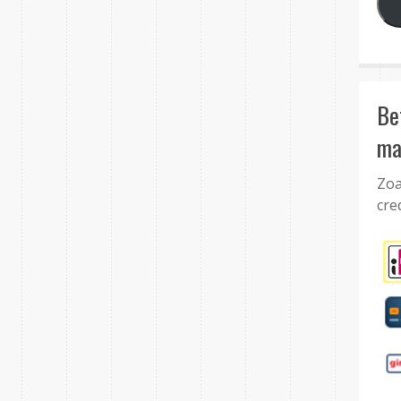
Be
ma
Zoa
cre