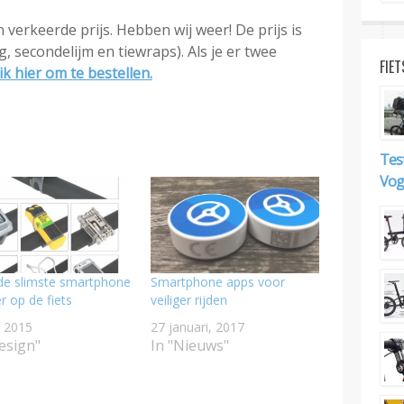
n verkeerde prijs. Hebben wij weer! De prijs is
g, secondelijm en tiewraps). Als je er twee
FIET
ik hier om te bestellen.
Tes
Voge
 de slimste smartphone
Smartphone apps voor
r op de fiets
veiliger rijden
, 2015
27 januari, 2017
esign"
In "Nieuws"