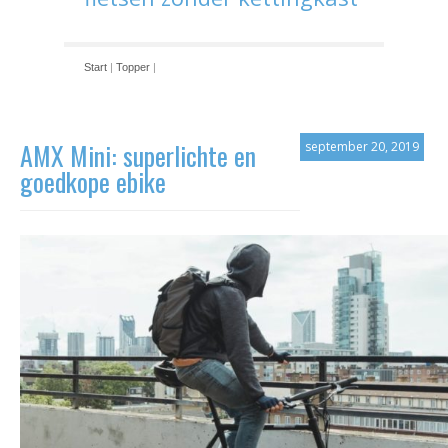
Start
|
Topper
|
AMX Mini: superlichte en
september 20, 2019
goedkope ebike