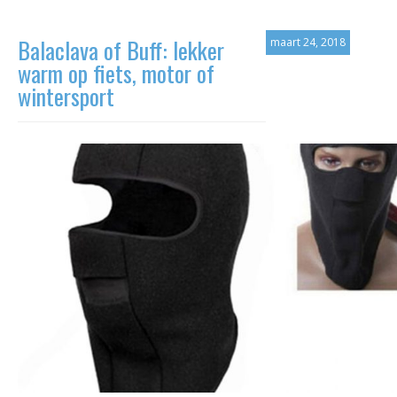
Balaclava of Buff: lekker
maart 24, 2018
warm op fiets, motor of
wintersport