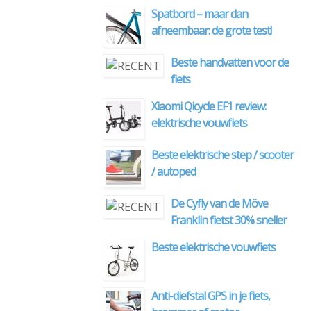
Spatbord – maar dan
afneembaar: de grote test!
Beste handvatten voor de
fiets
Xiaomi Qicycle EF1 review:
elektrische vouwfiets
Beste elektrische step / scooter
/ autoped
De Cyfly van de Möve
Franklin fietst 30% sneller
Beste elektrische vouwfiets
Anti-diefstal GPS in je fiets,