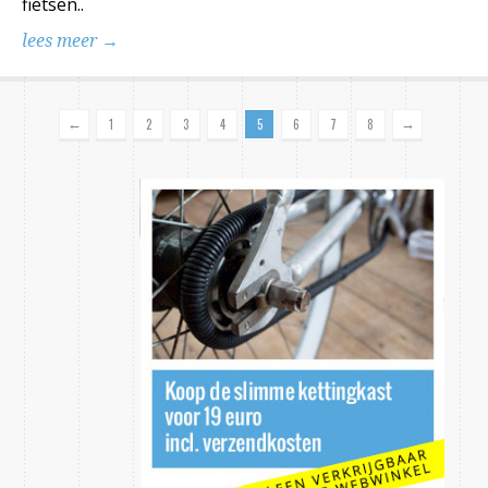
fietsen..
lees meer →
←
→
1
2
3
4
5
6
7
8