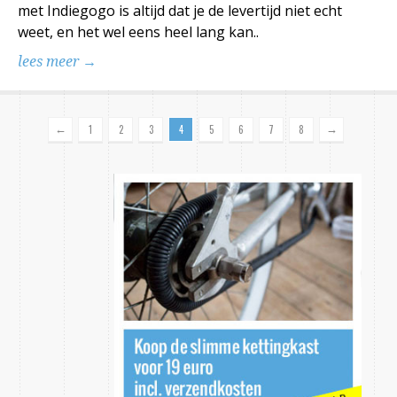
met Indiegogo is altijd dat je de levertijd niet echt
weet, en het wel eens heel lang kan..
lees meer →
←
→
1
2
3
4
5
6
7
8