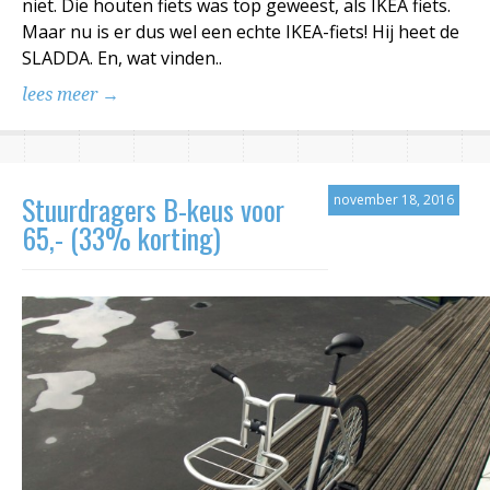
niet. Die houten fiets was top geweest, als IKEA fiets.
Maar nu is er dus wel een echte IKEA-fiets! Hij heet de
SLADDA. En, wat vinden..
lees meer →
Stuurdragers B-keus voor
november 18, 2016
65,- (33% korting)